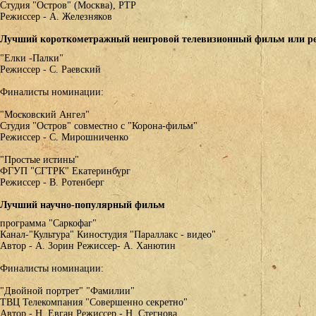
Студия "Остров" (Москва), РТР
Режиссер - А. Железняков
Лучший короткометражный неигровой телевизионный фильм или р
"Елки -Палки"
Режиссер - С. Раевский
Финалисты номинации:
"Московский Ангел"
Студия "Остров" совместно с "Корона-фильм"
Режиссер - С. Мирошниченко
"Простые истины"
ФГУП "СГТРК" Екатеринбург
Режиссер - В. Ротенберг
Лучший научно-популярный фильм
программа "Саркофаг"
Канал-"Культура" Киностудия "Параллакс - видео"
Автор - А. Зорин Режиссер- А. Ханютин
Финалисты номинации:
"Двойной портрет" "Фамилии"
ТВЦ Телекомпания "Совершенно секретно"
Автор - Н. Евган Режиссер - Н. Стегнова