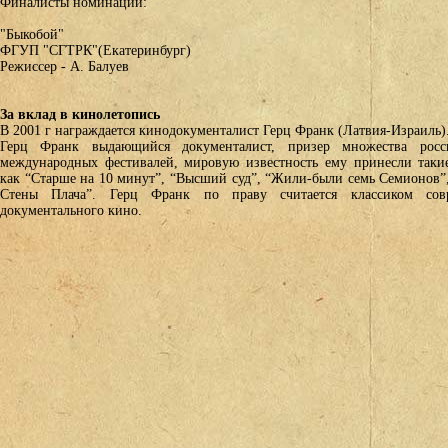
Финалисты номинации:
"Быкобой"
ФГУП "СГТРК"(Екатеринбург)
Режиссер - А. Балуев
За вклад в кинолетопись
В 2001 г награждается кинодокументалист Герц Франк (Латвия-Израиль)
Герц Франк выдающийся документалист, призер множества рос
международных фестивалей, мировую известность ему принесли таки
как “Старше на 10 минут”, “Высший суд”, “Жили-были семь Семионов”
Стены Плача”. Герц Франк по праву считается классиком сов
документального кино.