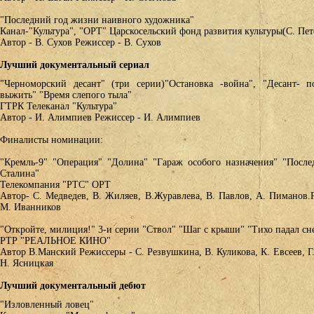
"Последний год жизни наивного художника"
Канал-"Культура", "ОРТ" Царскосельский фонд развития культуры(С. Пет
Автор - В. Сухов Режиссер - В. Сухов
Лучший документальный сериал
"Черноморский десант" (три серии)"Остановка -война", "Десант- п
выжить" "Время слепого тыла"
ГТРК Телеканал "Культура"
Автор - И. Алимпиев Режиссер - И. Алимпиев
Финалисты номинации:
"Кремль-9" "Операция" "Долина" "Гараж особого назначения" "После
Сталина"
Телекомпания "РТС" ОРТ
Автор- С. Медведев, В. Жиляев, В.Журавлева, В. Павлов, А. Пиманов.
М. Иванников
"Откройте, милиция!" 3-и серии "Ствол" "Шаг с крыши" "Тихо падал сн
РТР "РЕАЛЬНОЕ КИНО"
Автор В.Манский Режиссеры - С. Резвушкина, В. Куликова, К. Евсеев, Г
Н. Ясницкая
Лучший документальный дебют
"Изловленный ловец"