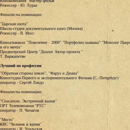
Кинокомпания "Мастер-фильм"
Режиссер - Ю. Лурье
Финалисты номинации:
"Царская охота"
Школа-студия документального кино (Москва)
Режиссер - В. Мосс
Киноальманах "Поколение - 2000" "Портфолио шамана" "Монолог Пьеро
и его мечта"
Продюсерский Центр "Диалог Автор проекта "
Т. Варжапетян
Лучший по профессии
"Обратная сторона земли", "Фарух и Диана"
Киностудия Первого и экспериментального Фильма (С.-Петербург)
оператор - Сергей Ландо
Финалисты номинации:
"Спасатели. Экстренный вызов"
ОРТ Телекомпания "РТС"
оператор - П. Чичагов
"Место"
КВС "Человек и время"
оператор - И. Уральская