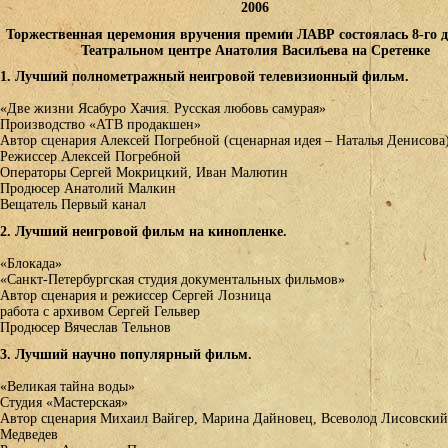
2006
Торжественная церемония вручения премии ЛАВР состоялась 8-го д
Театральном центре Анатолия Васильева на Сретенке
1. Лучший полнометражный неигровой телевизионный фильм.
«Две жизни Ясабуро Хачия. Русская любовь самурая»
Производство «АТВ продакшен»
Автор сценария Алексей Погребной (сценарная идея – Наталья Денисова
Режиссер Алексей Погребной
Операторы Сергей Мокрицкий, Иван Малютин
Продюсер Анатолий Малкин
Вещатель Первый канал
2. Лучший неигровой фильм на кинопленке.
«Блокада»
«Санкт-Петербургская студия документальных фильмов»
Автор сценария и режиссер Сергей Лозница
работа с архивом Сергей Гельвер
Продюсер Вячеслав Тельнов
3. Лучший научно популярный фильм.
«Великая тайна воды»
Студия «Мастерская»
Автор сценария Михаил Вайгер, Марина Дайновец, Всеволод Лисовский
Медведев