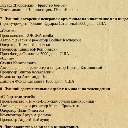
Эдуард Дубровский «Братство бомбы»
Телекомпания «Цивилизация» Первый канал
7. Лучший авторский неигровой арт-фильм на кинопленке или видео
(приз учрежден Фондом Эдуарда Сагалаева) 5000 долл.США
«Семена»
Производство EUREKA-media
Автор сценария и режиссер Войчех Касперски
Оператор Шимон Ленковски
Продюсер Кшиштоф Копчиньски
Приз Фонда Сагалаева 5000 долл. США
«Свято»
Студия Косаковского
Автор сценария, режиссер и оператор Виктор Косаковский
Продюсер Виктор Косаковский
Композитор Александр Попов
Диплом Фонда Сагалаева 1000 долл. США
8. Лучший документальный дебют в кино и на телевидении
«Собиратели теней»
Производство «Нижне-Волжская студия кинохроники»
Автор сценария и режиссер Мария Кравченко
Оператор Иван Финогеев
Композитор Артур Ацаламов
Продюсер Андрей Наймушин
9. Лавроваяветвь за вклад в кинолетопись