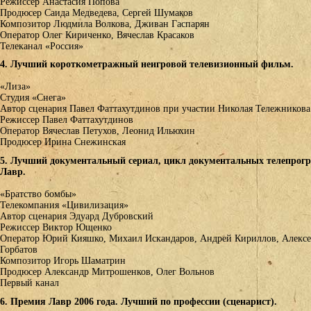
Режиссер Анастасия Попова
Продюсер Саида Медведева, Сергей Шумаков
Композитор Людмила Волкова, Дживан Гаспарян
Оператор Олег Кириченко, Вячеслав Красаков
Телеканал «Россия»
4. Лучший короткометражный неигровой телевизионный фильм.
«Лиза»
Студия «Снега»
Автор сценария Павел Фаттахутдинов при участии Николая Тележникова
Режиссер Павел Фаттахутдинов
Оператор Вячеслав Петухов, Леонид Ильюхин
Продюсер Ирина Снежинская
5. Лучший документальный сериал, цикл документальных телепрог
Лавр.
«Братство бомбы»
Телекомпания «Цивилизация»
Автор сценария Эдуард Дубровский
Режиссер Виктор Ющенко
Оператор Юрий Кияшко, Михаил Искандаров, Андрей Кириллов, Алекс
Горбатов
Композитор Игорь Шаматрин
Продюсер Александр Митрошенков, Олег Вольнов
Первый канал
6. Премия Лавр 2006 года. Лучший по профессии (сценарист).