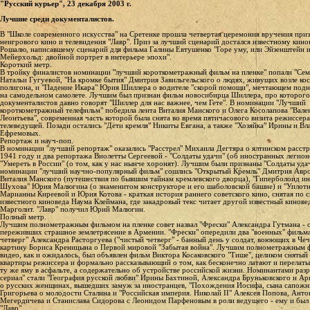
"Русский курьер", 23 декабря 2003 г.
Лучшие среди документалистов.
В "Школе современного искусства" на Сретенке прошла четвертая церемония вручения при
неигрового кино и телевидения "Лавр". Приз за лучший сценарий достался известному кино
Рошалю, написавшему сценарий для фильма Галины Евтушенко "Горе уму, или Эйзенштейн 
Мейерхольд: двойной портрет в интерьере эпохи".
Короткий метр.
В тройку финалистов номинации "лучший короткометражный фильм на пленке" попали "Сем
Натальи Гугуевой, "На кромке бытия" Дмитрия Завильгельского о людях, живущих возле ко
полигона, и "Падение Икара" Юрия Шиллера о водителе "скорой помощи", мечтающем подн
на самодельном самолете. Лучшим был признан фильм новосибирца Шиллера, про которого
документалистов давно говорят "Шиллер для нас важнее, чем Гете". В номинации "Лучший
короткометражный телефильм" победила лента Виталия Манского и Олега Косолапова "Вале
Леонтьева", современная часть которой была снята во время пятичасового визита режиссера
телеведущей. Позади остались "Дети кремля" Никиты Евгана, а также "Хозяйка" Ирины и В
Ефремовых.
Репортаж и науч-поп.
В номинации "лучший репортаж" оказались "Расстрел" Михаила Дегтяра о ялтинском расстре
1941 году и два репортажа Виолетты Сергеевой - "Солдаты удачи" (об иностранных легион
"Умереть в России" (о том, как у нас нынче хоронят). Лучшим были признаны "Солдаты уда
номинации "лучший научно-популярный фильм" сошлись "Открытый Кремль" Дмитрия Авр
Виталия Манского (путешествия по бывшим тайнам кремлевского дворца), "Гиперболоид и
Шухова" Юрия Малюгина (о знаменитом конструкторе и его шаболовской башне) и "Уплот
Марианны Киреевой и Юрия Котова - краткая история раннего советского кино, снятая по 
известного киноведа Наума Клеймана, где закадровый текс читает другой известный кинове
Марголит. "Лавр" получил Юрий Малюгин.
Полный метр.
Лучшим полнометражным фильмом на пленке совет назвал "Фрески" Александра Гутмана - о
переживших страшное землетрясение в Армении. "Фрески" опередили два "военных" фильма
четверг" Александра Расторгуева ("чистый четверг" - банный день у солдат, воюющих в Чеч
картину Бориса Креницына о Первой мировой "Забытая война". Лучшим полнометражным 
видео, как и ожидалось, был объявлен фильм Виктора Косаковского "Тише", целиком снятый 
квартиры режиссера и формально рассказывающий о том, как бесконечно латают и перелат
ту же яму в асфальте, а содержательно об устройстве российской жизни. Номинантами раз
сериал" стали "География русской любви" Ирины Бахтиной, Александра Бруньковского и Ар
о русских женщинах, вышедших замуж за иностранцев, "Похождения Иосифа, сына сапожн
Григорьева о молодости Сталина и "Российская империя. Николай II" Алексея Попова, Анто
Мегердичева и Станислава Сидорова с Леонидом Парфеновым в роли ведущего - ему и был
"Лавр".