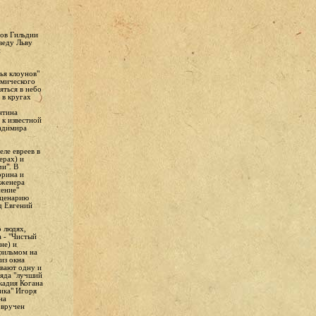
зов Гильдии
веду Льву
и
ья клоунов"
смического
яться в небо
 в кругах
нтина
 к известной
ладимира
ле евреев в
ерах) и
чи". В
орина и
нженера
нение"
сценарию
д Евгений
 людях,
 - "Чистый
не) и
фильмом на
из окна
ывают одну и
ряда "лучший
кадия Когана
ика" Игоря
на
 вручен