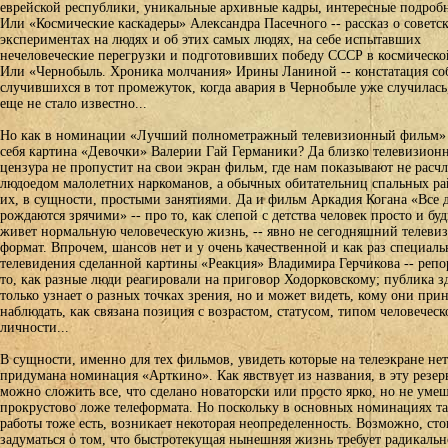
еврейской республики, уникальные архивные кадры, интересные подроб
Или «Космические каскадеры» Александра Пасечного -- рассказ о советс
экспериментах на людях и об этих самых людях, на себе испытавших
нечеловеческие перегрузки и подготовивших победу СССР в космическо
Или «Чернобыль. Хроника молчания» Ирины Ланиной -- констатация со
случившихся в тот промежуток, когда авария в Чернобыле уже случилась
еще не стало известно...
Но как в номинации «Лучший полнометражный телевизионный фильм» 
себя картина «Девочки» Валерии Гай Германики? Да близко телевизион
цензура не пропустит на свои экран фильм, где нам показывают не расч
людоедом малолетних наркоманов, а обычных обитательниц спальных ра
их, в сущности, простыми занятиями. Да и фильм Аркадия Когана «Все 
рождаются зрячими» -- про то, как слепой с детства человек просто и бу
живет нормальную человеческую жизнь, -- явно не сегодняшний телев
формат. Впрочем, шансов нет и у очень качественной и как раз специаль
телевидения сделанной картины «Реакция» Владимира Герчикова -- репо
то, как разные люди реагировали на приговор Ходорковскому; публика з
только узнает о разных точках зрения, но и может видеть, кому они при
наблюдать, как связана позиция с возрастом, статусом, типом человеческ
личности...
В сущности, именно для тех фильмов, увидеть которые на телеэкране не
придумана номинация «Арткино». Как явствует из названия, в эту резе
можно сложить все, что сделано новаторски или просто ярко, но не умещ
прокрустово ложе телеформата. Но поскольку в основных номинациях т
работы тоже есть, возникает некоторая неопределенность. Возможно, ст
задуматься о том, что быстротекущая нынешняя жизнь требует радикаль