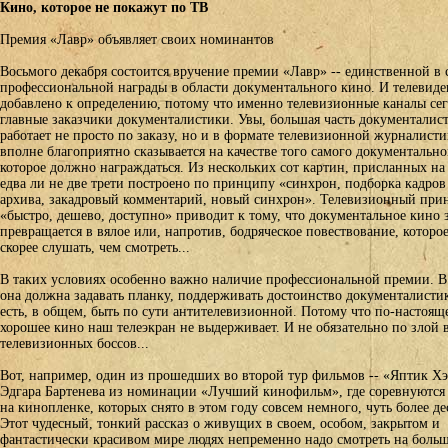
Кино, которое не покажут по ТВ
Премия «Лавр» объявляет своих номинантов
Восьмого декабря состоится вручение премии «Лавр» -- единственной в 
профессиональной награды в области документального кино. И телевиде
добавлено к определению, потому что именно телевизионные каналы се
главные заказчики документалистики. Увы, большая часть документалис
работает не просто по заказу, но и в формате телевизионной журналисти
вполне благоприятно сказывается на качестве того самого документально
которое должно награждаться. Из нескольких сот картин, присланных на
едва ли не две трети построено по принципу «синхрон, подборка кадров
архива, закадровый комментарий, новый синхрон». Телевизионный при
«быстро, дешево, доступно» приводит к тому, что документальное кино 
превращается в вялое или, напротив, бодряческое повествование, котор
скорее слушать, чем смотреть...
В таких условиях особенно важно наличие профессиональной премии. В
она должна задавать планку, поддерживать достоинство документалистик
есть, в общем, быть по сути антителевизионной. Потому что по-настоящ
хорошее кино наш телеэкран не выдерживает. И не обязательно по злой 
телевизионных боссов...
Вот, например, один из прошедших во второй тур фильмов -- «Яптик Хэ
Эдгара Бартенева из номинации «Лучший кинофильм», где соревнуются
на кинопленке, которых снято в этом году совсем немного, чуть более де
Этот чудесный, тонкий рассказ о живущих в своем, особом, закрытом и
фантастически красивом мире людях непременно надо смотреть на боль