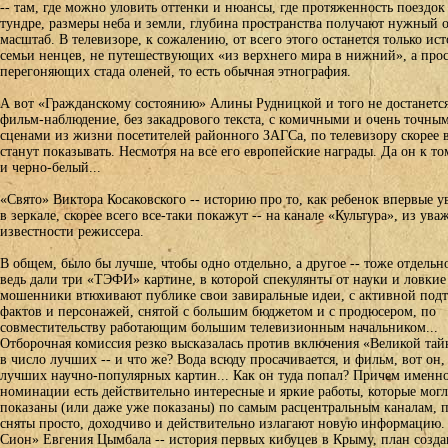
-- там, где можно уловить оттенки и нюансы, где протяженность поездок
тундре, размеры неба и земли, глубина пространства получают нужный 
масштаб. В телевизоре, к сожалению, от всего этого останется только ис
семьи ненцев, не путешествующих «из верхнего мира в нижний», а про
перегоняющих стада оленей, то есть обычная этнография.
А вот «Гражданскому состоянию» Алины Рудницкой и того не достанется
фильм-наблюдение, без закадрового текста, с комичными и очень точны
сценами из жизни посетителей районного ЗАГСа, по телевизору скорее в
станут показывать. Несмотря на все его европейские награды. Да он к т
и черно-белый...
«Свято» Виктора Косаковского -- историю про то, как ребенок впервые у
в зеркале, скорее всего все-таки покажут -- на канале «Культура», из ува
известности режиссера.
В общем, было бы лучше, чтобы одно отдельно, а другое -- тоже отдельн
ведь дали три «ТЭФИ» картине, в которой спекулянты от науки и ловкие
мошенники втюхивают публике свои завиральные идеи, с активной подт
фактов и персонажей, снятой с большим бюджетом и с продюсером, по
совместительству работающим большим телевизионным начальником...
Отборочная комиссия резко высказалась против включения «Великой та
в число лучших -- и что же? Вода всюду просачивается, и фильм, вот он,
лучших научно-популярных картин... Как он туда попал? Причем именно
номинации есть действительно интересные и яркие работы, которые мог
показаны (или даже уже показаны) по самым расцентральным каналам, 
сняты просто, доходчиво и действительно излагают новую информацию.
Сион» Евгения Цымбала -- история первых кибуцев в Крыму, план созда