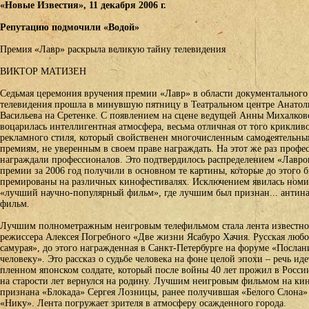
«Новые Известия», 11 декабря 2006 г.
Репутацию подмочили «Водой»
Премия «Лавр» раскрыла великую тайну телевидения
ВИКТОР МАТИЗЕН
Седьмая церемония вручения премии «Лавр» в области документального
телевидения прошла в минувшую пятницу в Театральном центре Анатол
Васильева на Сретенке. С появлением на сцене ведущей Анны Михалков
воцарилась интеллигентная атмосфера, весьма отличная от того криклив
рекламного стиля, который свойственен многочисленным самодеятельн
премиям, не уверенным в своем праве награждать. На этот же раз профе
награждали профессионалов. Это подтвердилось распределением «Лавро
премии за 2006 год получили в основном те картины, которые до этого 
премированы на различных кинофестивалях. Исключением явилась ном
«лучший научно-популярный фильм», где лучшим был признан... антин
фильм.
Лучшим полнометражным неигровым телефильмом стала лента известно
режиссера Алексея Погребного «Две жизни Ясабуро Хачия. Русская любо
самурая», до этого награжденная в Санкт-Петербурге на форуме «Послан
человеку». Это рассказ о судьбе человека на фоне целой эпохи – речь иде
пленном японском солдате, который после войны 40 лет прожил в Росси
на старости лет вернулся на родину. Лучшим неигровым фильмом на ки
признана «Блокада» Сергея Лозницы, ранее получившая «Белого Слона»
«Нику». Лента погружает зрителя в атмосферу осажденного города.