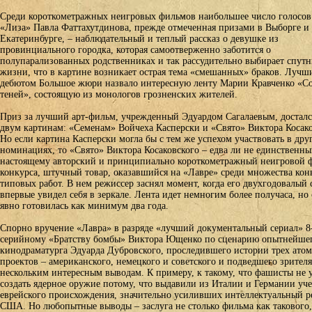
Среди короткометражных неигровых фильмов наибольшее число голосов
«Лиза» Павла Фаттахутдинова, прежде отмеченная призами в Выборге и
Екатеринбурге, – наблюдательный и теплый рассказ о девушке из
провинциального городка, которая самоотверженно заботится о
полупарализованных родственниках и так рассудительно выбирает спутн
жизни, что в картине возникает острая тема «смешанных» браков. Лучш
дебютом Большое жюри назвало интересную ленту Марии Кравченко «С
теней», состоящую из монологов грозненских жителей.
Приз за лучший арт-фильм, учрежденный Эдуардом Сагалаевым, досталс
двум картинам: «Семенам» Войчеха Касперски и «Свято» Виктора Косако
Но если картина Касперски могла бы с тем же успехом участвовать в дру
номинациях, то «Свято» Виктора Косаковского – едва ли не единственны
настоящему авторский и принципиально короткометражный неигровой 
конкурса, штучный товар, оказавшийся на «Лавре» среди множества кон
типовых работ. В нем режиссер заснял момент, когда его двухгодовалый
впервые увидел себя в зеркале. Лента идет немногим более получаса, но
явно готовилась как минимум два года.
Спорно вручение «Лавра» в разряде «лучший документальный сериал» 8
серийному «Братству бомбы» Виктора Ющенко по сценарию опытнейше
кинодраматурга Эдуарда Дубровского, проследившего истории трех ато
проектов – американского, немецкого и советского и подведшего зрителя
нескольким интересным выводам. К примеру, к такому, что фашисты не 
создать ядерное оружие потому, что выдавили из Италии и Германии уч
еврейского происхождения, значительно усиливших интеллектуальный р
США. Но любопытные выводы – заслуга не столько фильма как такового,