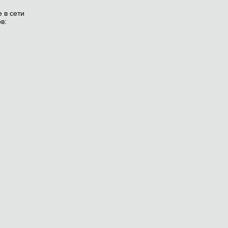
 в сети
в: