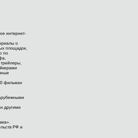
ое интернет-
ериалы о
ых площадок,
ю по
фа,
 трейлеры,
ейкерами
вные
00 фильмах
зарубежными
и другими
ака».
ельств РФ и