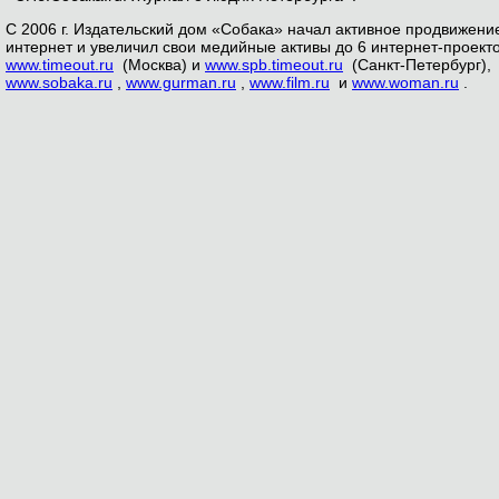
С 2006 г. Издательский дом «Собака» начал активное продвижение
интернет и увеличил свои медийные активы до 6 интернет-проекто
www.timeout.ru
(Москва) и
www.spb.timeout.ru
(Санкт-Петербург),
www.sobaka.ru
,
www.gurman.ru
,
www.film.ru
и
www.woman.ru
.