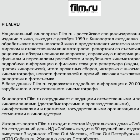
FILM.RU
Национальный кинопортал Film.ru - российское специализированн
издание о кино, выходит с декабря 1999 г. Кинопортал ежедневно
обрабатывает поток новостей кино и предоставляет читателю мат
мировом и отечественном кинематографе: репортажи со съемочн
рецензии и обзоры новинок кинопроката, справочную информаци
фильмам и персоналиям российского и зарубежного кинематогра
подробную информацию о фильмах текущего репертуара (кадры,
график кинорелизов), итоги прокатных сборов, интервью с ньюсм
кинематографа, новости фестивалей и премий, включая эксклюзи
репортажи и фотосъемки.
В базе данных Film.ru содержится подробная информация о 20 0
зарубежного и отечественного кинематографа.
Кинопортал Film.ru сотрудничает с ведущими отечественными и 
кинокомпаниями (дистрибьюторскими и производственными),
кинофестивалями и премиями, государственными организациями 
сегментами в киноиндустрии.
Интернет-портал Film.ru входит в состав Издательского дома «Соб
На сегодняшний день ИД «Собака» входит в 50 крупнейших издат
выпускает 3 журнала: «Time Out Москва», «Time Out Петербург» и
«СПб.Собака.ru. Журнал о людях Петербурга».