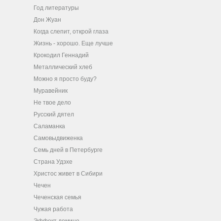
Год литературы
Дон Жуан
Когда слепит, открой глаза
Жизнь - хорошо. Еще лучше
Крокодил Геннадий
Металлический хлеб
Можно я просто буду?
Муравейник
Не твое дело
Русский дятел
Саламанка
Самовыдвиженка
Семь дней в Петербурге
Страна Удэхе
Христос живет в Сибири
Чечен
Чеченская семья
Чужая работа