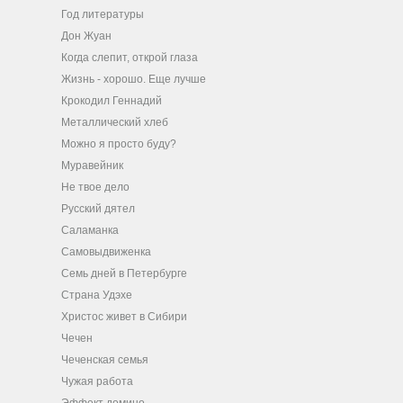
Год литературы
Дон Жуан
Когда слепит, открой глаза
Жизнь - хорошо. Еще лучше
Крокодил Геннадий
Металлический хлеб
Можно я просто буду?
Муравейник
Не твое дело
Русский дятел
Саламанка
Самовыдвиженка
Семь дней в Петербурге
Страна Удэхе
Христос живет в Сибири
Чечен
Чеченская семья
Чужая работа