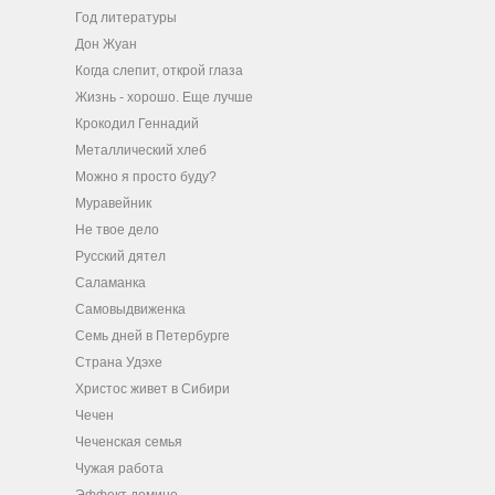
Год литературы
Дон Жуан
Когда слепит, открой глаза
Жизнь - хорошо. Еще лучше
Крокодил Геннадий
Металлический хлеб
Можно я просто буду?
Муравейник
Не твое дело
Русский дятел
Саламанка
Самовыдвиженка
Семь дней в Петербурге
Страна Удэхе
Христос живет в Сибири
Чечен
Чеченская семья
Чужая работа