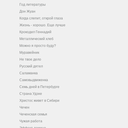
Год литературы
Дон Жуан
Когда слепит, открой глаза
Жизнь - хорошо. Еще лучше
Крокодил Геннадий
Металлический хлеб
Можно я просто буду?
Муравейник
Не твое дело
Русский дятел
Саламанка
Самовыдвиженка
Семь дней в Петербурге
Страна Удэхе
Христос живет в Сибири
Чечен
Чеченская семья
Чужая работа