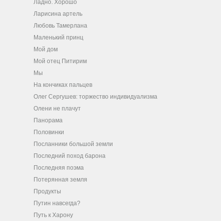
Ладно. Хорошо
Ларисина артель
Любовь Тамерлана
Маленький принц
Мой дом
Мой отец Питирим
Мы
На кончиках пальцев
Олег Сергушев: торжество индивидуализма
Олени не плачут
Панорама
Половинки
Посланники большой земли
Последний поход барона
Последняя поэма
Потерянная земля
Продукты
Путин навсегда?
Путь к Харону