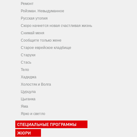
Ремонт
Ройзман. Невыдуманное
Русская утопия
Скоро начнется новая счастливая жизнь
Снимай меня
Сообщите только жене
Старое еврейское кладбище
Старухи
Стась
Тело
Хадиджа
Холостяк и Волга
Цурцула
Цыганка
Яма
Ярко и светло