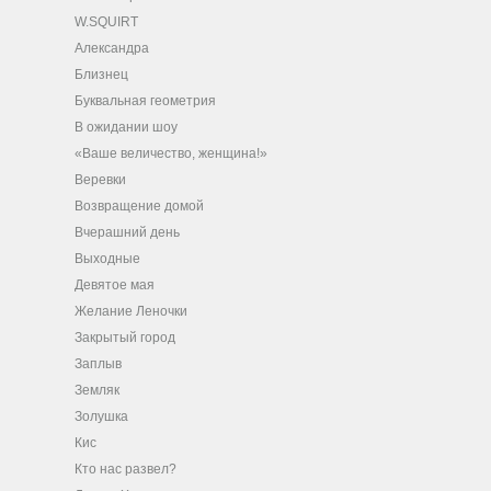
W.SQUIRT
Александра
Близнец
Буквальная геометрия
В ожидании шоу
«Ваше величество, женщина!»
Веревки
Возвращение домой
Вчерашний день
Выходные
Девятое мая
Желание Леночки
Закрытый город
Заплыв
Земляк
Золушка
Кис
Кто нас развел?