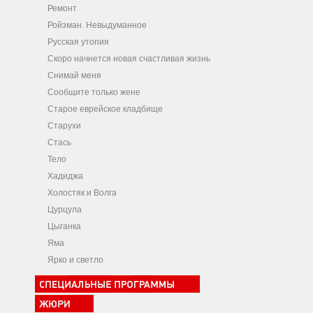
Ремонт
Ройзман. Невыдуманное
Русская утопия
Скоро начнется новая счастливая жизнь
Снимай меня
Сообщите только жене
Старое еврейское кладбище
Старухи
Стась
Тело
Хадиджа
Холостяк и Волга
Цурцула
Цыганка
Яма
Ярко и светло