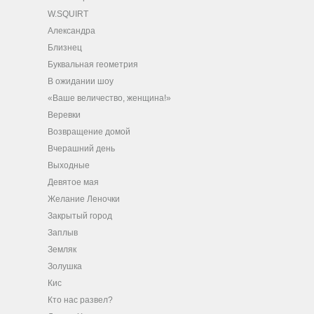
W.SQUIRT
Александра
Близнец
Буквальная геометрия
В ожидании шоу
«Ваше величество, женщина!»
Веревки
Возвращение домой
Вчерашний день
Выходные
Девятое мая
Желание Леночки
Закрытый город
Заплыв
Земляк
Золушка
Кис
Кто нас развел?