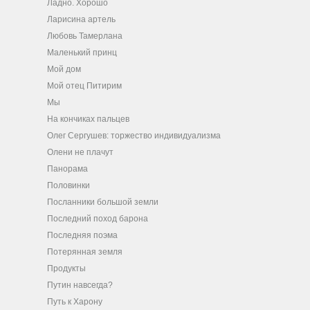
Ладно. Хорошо
Ларисина артель
Любовь Тамерлана
Маленький принц
Мой дом
Мой отец Питирим
Мы
На кончиках пальцев
Олег Сергушев: торжество индивидуализма
Олени не плачут
Панорама
Половинки
Посланники большой земли
Последний поход барона
Последняя поэма
Потерянная земля
Продукты
Путин навсегда?
Путь к Харону