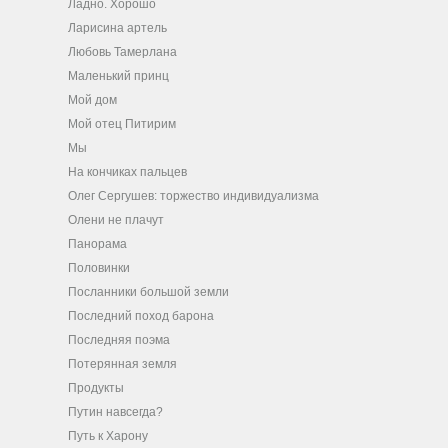
Ладно. Хорошо
Ларисина артель
Любовь Тамерлана
Маленький принц
Мой дом
Мой отец Питирим
Мы
На кончиках пальцев
Олег Сергушев: торжество индивидуализма
Олени не плачут
Панорама
Половинки
Посланники большой земли
Последний поход барона
Последняя поэма
Потерянная земля
Продукты
Путин навсегда?
Путь к Харону