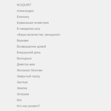
W.SQUIRT
Александра
Близнец
Буквальная геометрия
В ожидании шоу
«Ваше величество, женщина!»
Веревки
Возвращение домой
Вчерашний день
Выходные
Девятое мая
Желание Леночки
Закрытый город
Заплыв
Земляк
Золушка
Кис
Кто нас развел?