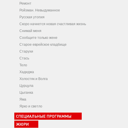
Ремонт
Ройзман. Невыдуманное
Русская утопия
Скоро начнется новая счастливая жизнь
Снимай меня
Сообщите только жене
Старое еврейское кладбище
Старухи
Стась
Тело
Хадиджа
Холостяк и Волга
Цурцула
Цыганка
Яма
Ярко и светло