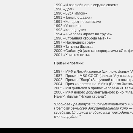
1990 «И возлюби его в сердце своем»
1990 «Дом»
1990 «Буря мглою»
1991 «Танцплощадка»
1991 «Концерт по заявкам»
1992 «Успение»
1993 «Конец пути»
1994 «А человек играет на трубе»
1996 «Странная свобода бытия»
1997 «Наследники рая»
1998 «Татьяна Шмыга»
2000 «Сабантуй (для кинопрограммы «Сто фи
2001 «Хочется петь»
Призы и премии:
1987 - МКФ в Лос-Анжелесе (Диплом, фильм "А 
1987 - Премия МВД СССР (фильм "А у вас во д
2002 - Премия "Лавр" (За лучший короткомет
2004 - Приз Фипресси на ММКФ (Время Жатвы)
2005 - МФ фильмов о правах человека «Сталк
2006 - МКФ нового документального кино "Фл
Нанук", фильм "Чужая страна")
"В основе драматургии документального кин
Поэтому режиссер документального кино — 
судьбами. Слишком глубоко нам приходится 
очень трудно. "