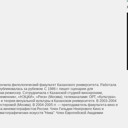
ончила филологический факультет Казанского университета. Работала
 публиковалась за рубежом. С 1986 г. пишет сценарии для
как режиссер. Сотрудничала с Казанской студией кинохроники,
еменник», «НЭЦКИ», «Риск» (Москва); телеканалами: ОРТ, «Культура».
и и теории визуальной культуры в Казанском университете. В 2003-2004
стеровой (Москва). В 2004-2005 гг. — преподаватель факультета кино и
а кинематографистов России. Член Гильдии Неигрового Кино и
матографических искусств "Ника". Член Европейской Академии