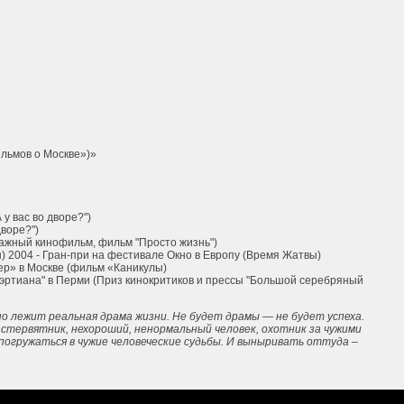
льмов о Москве»)»
у вас во дворе?")
воре?")
ражный кинофильм, фильм "Просто жизнь")
 2004 - Гран-при на фестивале Окно в Европу (Время Жатвы)
ер» в Москве (фильм «Каникулы)
аэртиана" в Перми (Приз кинокритиков и прессы "Большой серебряный
о лежит реальная драма жизни. Не будет драмы — не будет успеха.
стервятник, нехороший, ненормальный человек, охотник за чужими
погружаться в чужие человеческие судьбы. И выныривать оттуда –