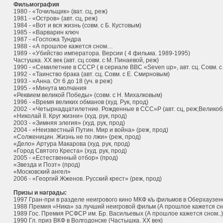
Фильмография
1980 - «Точильщик» (ват. сц, реж)
1981 - «Остров» (авт. сц, реж)
1984 - «Вот и вся жизнь (совм. с Б. Кустовым)
1985 - «Варварин ключ
1987 - «Госпожа Тундра
1988 - «А прошлое кажется сном…
1989 - «Убийство императора. Версии ( 4 фильма. 1989-1995)
Частушка. XX век (авт. сц совм. с М. Пинаевой, реж)
1990 - «Семилетние в СССР ( в сериале BBC «Seven up», авт. сц. Совм. с
1992 - «Таинство брака (авт. сц. Совм. с Е. Смирновым)
1993 - «Анна. От 6 до 18 (уч. в реж)
1995 - «Минута молчания
«Реквием великой Победы» (совм. с Н. Михалковым)
1996 - «Время великих обманов (худ. Рук, прод)
2002 - «Четырнадцатилетние. Рожденные в ССС»Р (авт. сц, реж;Велико
«Николай II. Круг жизни» (худ. рук, прод)
2003 - «Зимняя элегия» (худ. рук, прод)
2004 - «Неизвестный Путин. Мир и война» (реж, прод)
«Солженицин. Жизнь не по лжи» (реж, прод)
«Дело» Артура Макарова (худ. рук, прод)
«Город Святого Креста» (худ. рук, прод)
2005 - «Естественный отбор» (прод)
«Звезда и Поэт» (прод)
«Московский ангел»
2006 - «Георгий Жженов. Русский крест» (реж, прод)
Призы и награды:
1997 Гран-при в разделе неигрового кино МКФ к/ь фильмов в Оберхаузен
1988 Премия «Ника» за лучший неигровой фильм (А прошлое кажется с
1989 Гос. Премия РСФСР им. Бр. Васильевых (А прошлое кажется сном..)
1990 Гл. приз ВКФ в Волгодонске (Частышка. XX век)