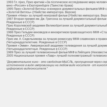
1993 Гл. приз, Приз критики «За поэтическое исследование мира челов
кино «Россия» в Екатеринбурге (Таинство брака)
1995 Приз «Золотой Витязь» в конкурсе документальных фильмов МКФ с
«Золотой Витязь» (Убийство императора. Версии)
Премия «Ника» за лучший неигровой фильм (Убийство императора. Вер
1987 Вторая премия им. Дж. Григсона за лучший документальный фильм
Рожденные в СССР)
Приз Королевской академии Великобритании за лучший документальны
Рожденные в СССР)
1988 Приз Гильдии киноведов и кинокритиков правозащитного МКФ «Ста
Рожденные в СССР)
Приз им. А. Сидельникова за лучшую режиссуру МКФ славянских и прав
(Четырнадцатилетние. Рожденные в СССР)
Премия «Эмми». Американской академии телевидения за лучший докум
(Четырнадцатилетные. Рожденные в СССР)
1989 Приз за лучший телевизионный фильм МКФ в Ляйпциге (Неизвестн
2005 Национальная премия «Лавр» лучший полнометражный телевизион
"Документальное кино - это свободная МЫСЛЬ, пропущенная через серд
исполненное в виде импровизации на любом виде носителя - от киноп
цифорового видеоносителя."