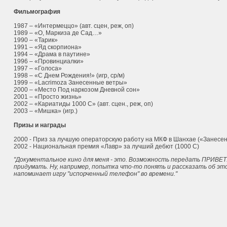
Фильмография
1987 – «Интермеццо» (авт. сцен, реж, оп)
1989 – «О, Маркиза де Сад…»
1990 – «Тарик»
1991 – «Яд скорпиона»
1994 – «Драма в паутине»
1996 – «Провинциалки»
1997 – «Голоса»
1998 – «С Днем Рождения!» (игр, ср/м)
1999 – «Lacrimoza Занесенные ветры»
2000 – «Место Под наркозом Дневной сон»
2001 – «Просто жизнь»
2002 – «Кариатиды 1000 С» (авт. сцен., реж, оп)
2003 – «Мишка» (игр.)
Призы и награды
2000 - Приз за лучшую операторскую работу на МКФ в Шанхае («Занесе
2002 - Национальная премия «Лавр» за лучший дебют (1000 С)
"Документальное кино для меня - это. Возможность передать ПРИВЕТ!
придумать. Ну, например, попытка что-то понять и рассказать об эт
напоминает игру "испорченный телефон" во времени."