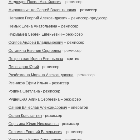
Медведев Павел Михайлович
– режиссер
Мирошниченко Сергей Валентинович
– режиссер
Негашев Георгий Александрович
– режиссер-продюсер
Немых Елена Анатольевна
– режиссер
Нурмамед Сергей Евгеньевич
– режиссер
Осипов Андрей Владимирович
– режиссер
Останина Евгения Сергеевна
- режиссер
Петровская Ирина Евгеньевна
– критик
Пивоваров Юрий
- режиссер
Разбежкина Марина Александровна
– режиссер
Резников Ефим Ильич
– режиссер
Родина Светлана
- режиссер
Рудницкая Алина Сергеевна
– режиссер
Сачков Вячеслав Александрович
– оператор
Селин Константин
- режиссер
Серьгина Юлия Николаевна
- режиссер
Соломин Евгений Валерьевич
– режиссер