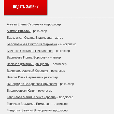
Агеева Елена Сергеевна
– продюсер
Акимов Виталий
- режиссер
Барковская Оксана Вадимовна
– автор
Белопольская Виктория Марковна
- кинокритик
Быченко Светлана Николаевна
– режиссер
Васильева Ирина Борисовна
– автор
Васюков Дмитрий Давыдович
– режиссер
Вахрушев Алексей Юрьевич
– режиссер
Власов Иван Сергеевич
- режиссер
Виноградов Владислав Борисович
– режиссер
Вишневецкая Юлия
- режиссер
Гаврилова Мария Александровна
– продюсер
Герчиков Владимир Ермиевич
– режиссер
Гиндилис Евгений Викторович
- продюсер