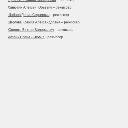
Уральская Ирина Викторовна
– оператор
Ханютин Алексей Юрьевич
– режиссер
Шабаев Денис Сергеевич
– режиссер
Шергова Ксения Александровна
– режиссер
Ющенко Виктор Валерьевич
– режиссер
Якович Елена Львовна
- режиссер