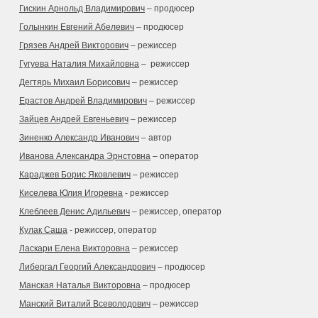
Гискин Арнольд Владимирович
– продюсер
Голынкин Евгений Абелевич
– продюсер
Грязев Андрей Викторович
– режиссер
Гугуева Наталия Михайловна
– режиссер
Дегтярь Михаил Борисович
– режиссер
Ерастов Андрей Владимирович
– режиссер
Зайцев Андрей Евгеньевич
– режиссер
Зиненко Александр Иванович
– автор
Иванова Александра Эрнстовна
– оператор
Караджев Борис Яковлевич
– режиссер
Киселева Юлия Игоревна
- режиссер
Клеблеев Денис Адильевич
– режиссер, оператор
Кулак Саша
- режиссер, оператор
Ласкари Елена Викторовна
– режиссер
Либергал Георгий Александрович
– продюсер
Манская Наталья Викторовна
– продюсер
Манский Виталий Всеволодович
– режиссер