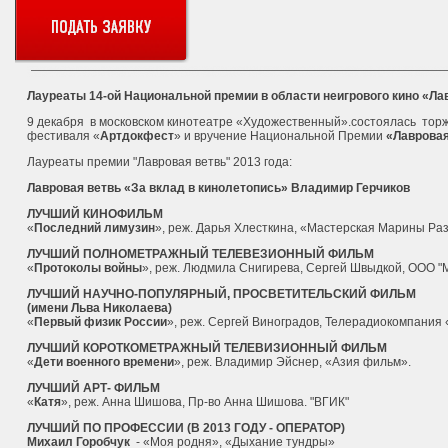
Лауреаты 14-ой Национальной премии в области неигрового кино «Ла
9 декабря в московском кинотеатре «Художественный».состоялась т
орж
фестиваля «
Артдокфест
» и вручение Национальной Премии
«Лавровая
Лауреаты премии "Лавровая ветвь" 2013 года:
Лавровая ветвь «За вклад в кинолетопись»
Владимир Герчиков
ЛУЧШИЙ КИНОФИЛЬМ
«
Последний лимузин
», реж. Дарья Хлесткина, «Мастерская Марины Ра
ЛУЧШИЙ ПОЛНОМЕТРАЖНЫЙ ТЕЛЕВЕЗИОННЫЙ ФИЛЬМ
«
Протоколы войны
», реж. Людмила Снигирева, Сергей Швыдкой, ООО "
ЛУЧШИЙ НАУЧНО-ПОПУЛЯРНЫЙ, ПРОСВЕТИТЕЛЬСКИЙ ФИЛЬМ
(имени Льва Николаева)
«
Первый физик России
», реж. Сергей Виноградов, Телерадиокомпания
ЛУЧШИЙ КОРОТКОМЕТРАЖНЫЙ ТЕЛЕВИЗИОННЫЙ ФИЛЬМ
«
Дети военного времени
», реж. Владимир Эйснер, «Азия фильм».
ЛУЧШИЙ АРТ- ФИЛЬМ
«
Катя
», реж. Анна Шишова, Пр-во Анна Шишова. "ВГИК"
ЛУЧШИЙ ПО ПРОФЕССИИ (В 2013 ГОДУ - ОПЕРАТОР)
Михаил Горобчук
- «Моя родня», «Дыхание тундры»