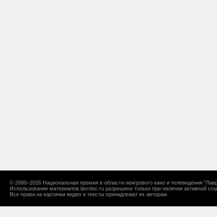
© 2000–2026 Национальная премия в области неигрового кино и телевидения "Лавр
Использование материалов lavrdoc.ru разрешено только при наличии активной ссы
Все права на картинки видео и тексты принадлежат их авторам.