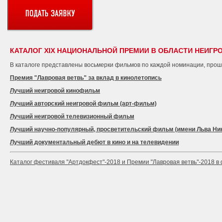
КАТАЛОГ XIX НАЦИОНАЛЬНОЙ ПРЕМИИ В ОБЛАСТИ НЕИГРО
В каталоге представлены восьмерки фильмов по каждой номинации, прош
Премия "Лавровая ветвь" за вклад в кинолетопись
Лучший неигровой кинофильм
Лучший авторский неигровой фильм (арт-фильм)
Лучший неигровой телевизионный фильм
Лучший научно-популярный, просветительский фильм (имени Льва Ни
Лучший документальный дебют в кино и на телевидении
Каталог фестиваля "Артдокфест"-2018 и Премии "Лавровая ветвь"-2018 в 