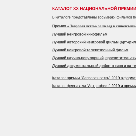
КАТАЛОГ XX НАЦИОНАЛЬНОЙ ПРЕМИИ
В каталоге представлены восьмерки фильмов п
«Лавровая ветвь» за вклад в кинолетопи
Премия
Лучший неигровой кинофильм
Лучший авторский неигровой фильм (арт-фил
Лучший неигровой телевизионный фильм
Лучший научно-популярный, просветительск
Лучший документальный дебют в кино и на т
Каталог премии "Лавровая ветвь"-2019 в формат
Каталог фестиваля "Артдокфест"-2019 и премии