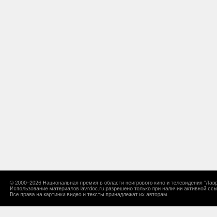
© 2000–2026 Национальная премия в области неигрового кино и телевидения "Лавр
Использование материалов lavrdoc.ru разрешено только при наличии активной ссы
Все права на картинки видео и тексты принадлежат их авторам.