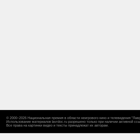
© 2000–2026 Национальная премия в области неигрового кино и телевидения "Лавр
Использование материалов lavrdoc.ru разрешено только при наличии активной ссы
Все права на картинки видео и тексты принадлежат их авторам.