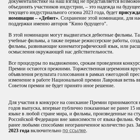
документалистике на наш взгляд не представляется возможно
объединять участников индустрии, – это надежда на будущее.
текущего индустриального сезона 2023 года, будет
присужда
номинации – «Дебют»
. Сохранение этой номинации, для на
поддержки именно авторов "Кино будущего".
В этой номинации могут выдвигаться дебютные фильмы. Т
учебные фильмы, а также первые режиссерские работы, созд
фильмы, развивающие кинематографический язык, или рас
осмысления окружающей нас действительности.
Все процедуры по выдвижению, срокам проведения конкурса
Премии остаются прежними. Торжественная церемония вруче
объявления результата голосования в рамках ежегодной пре
изменение в работе Национальной премии Лавровая ветвь вв
Советом премии не будет принято иное решение.
Для участия в конкурсе на соискание Премии принимаются 
годов выпуска, впервые публично показанные не ранее 15 и
языке в любой стране мира, и фильмы, произведенные на ст
Российской Федерации вне зависимости от языка фильма. 
ранее любыми способами неограниченное количество раз. 
2023 года
включительно
по ссылке
.