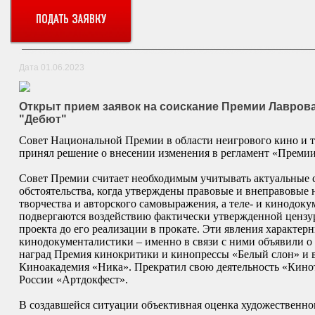
Дата 01.06.2023
Открыт прием заявок на соискание Премии Лаврова
"Дебют"
Совет Национальной Премии в области неигрового кино и т
принял решение о внесении изменения в регламент «Премии
Совет Премии считает необходимым учитывать актуальные
обстоятельства, когда утверждены правовые и внеправовые
творчества и авторского самовыражения, а теле- и кинодок
подвергаются воздействию фактически утвержденной цензуры
проекта до его реализации в прокате. Эти явления характер
кинодокументалистики – именно в связи с ними объявили о
наград Премия кинокритики и кинопрессы «Белый слон» и в
Киноакадемия «Ника». Прекратил свою деятельность «Кинот
России «Артдокфест».
В создавшейся ситуации объективная оценка художественно