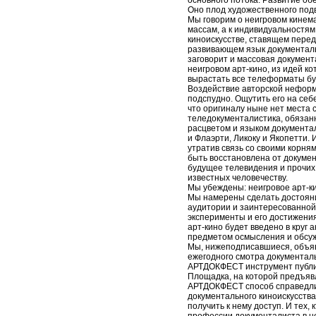
основного потока. Развитие о
Оно плод художественного под
Мы говорим о неигровом кинем
массам, а к индивидуальностям
киноискусстве, ставящем пере
развивающем язык документальн
заговорит и массовая документ
неигровом арт-кино, из идей ко
вырастать все телеформаты бу
Воздействие авторской нефор
подспудно. Ощутить его на себ
что оригиналу ныне нет места 
теледокументалистика, обязан
расцветом и языком документал
и Флаэрти, Ликоку и Якопетти. 
утратив связь со своими корня
быть восстановлена от докумен
будущее телевидения и прочих
известных человечеству.
Мы убеждены: неигровое арт-к
Мы намерены сделать достоя
аудитории и заинтересованной 
эксперименты и его достижения
арт-кино будет введено в круг 
предметом осмысления и обсуж
Мы, нижеподписавшиеся, объяв
ежегодного смотра документал
АРТДОКФЕСТ инструмент публик
Площадка, на которой предъяв
АРТДОКФЕСТ способ справедли
документального киноискусства 
получить к нему доступ. И тех, 