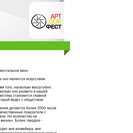
ментальное кино.
а оно является искусством.
ми того, насколько масштабно
колько оно развито в нашей
листика становится главной
оторый ведет с обществом
дения делается более 2000 часов
личественные показатели с
ехе. Но количество не
жизни». Более твердое -
одит вне конвейера, вне