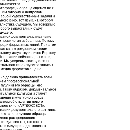
беспечивается индивидуальностью.
вижничества.
атографе, и обращающемся не к
. Мы говорим о неигровом
д собой художественные задачи и
ого кино. Тот язык, на котором
алистика будущего. Мы говорим о
торого вырастали, и будут
дущего.
матной документалистики ныне
е привилегия избранных. Потому
среди форматных копий. При этом
ная своим рождением, своим
ьному искусству и лично Вертову
Их новации сейчас парят в эфире,
ми. Мы уверены: связь должна
тального киноискусства зависит
 медиа форматов еще не
ино должно принадлежать всем.
нием профессиональной
публики его образцы, его
. Таким образом, документальное
актуальной культуры и станет
дения в культурной среде.
ляем об открытии нового
ьного кино «АРТДОКФЕСТ».
ации документального арт-кино.
ляются его лучшие образцы.
вого распределения
среди всех тех, кто хочет
кто в силу принадлежности к