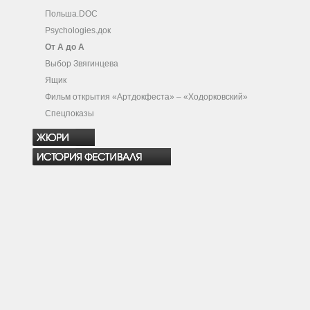
Польша.DOC
Psychologies.док
От А до А
Выбор Звягинцева
Ящик
Фильм открытия «Артдокфеста» – «Ходорковский»
Спецпоказы