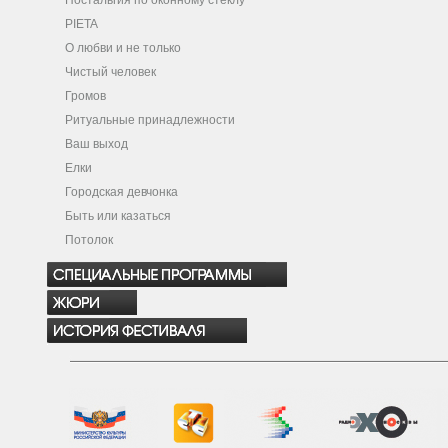
Ностальгия по оконному стеклу
PIETA
О любви и не только
Чистый человек
Громов
Ритуальные принадлежности
Ваш выход
Елки
Городская девчонка
Быть или казаться
Потолок