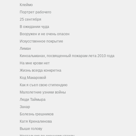
Клеймо
Портрет рабочего
25 сентября
В ожидании чуда
Вооружен и не очень опасен
Искусственное покрытие
Лиман
Киноальманах, посвященный пожарам лета 2010 года
На мне крови нет
Жизнь всегда конкретна
Код Макаровой
Как я съел свою стипендию
Малолетние узники войны
Люди Таймыра
Захар
Болезнь грешников
Катя Креналинова
Выше голову