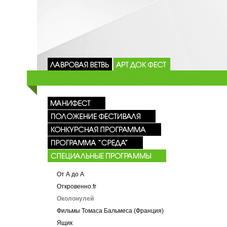
От А до А
Откровенно.fr
Околонулей
Фильмы Томаса Бальмеса (Франция)
Ящик