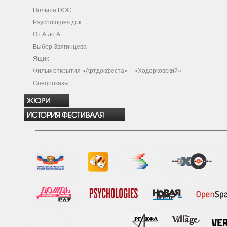
Польша.DOC
Psychologies.док
От А до А
Выбор Звягинцева
Ящик
Фильм открытия «Артдокфеста» – «Ходорковский»
Спецпоказы