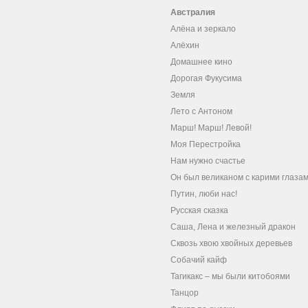
Австралия
Алёна и зеркало
Алёхин
Домашнее кино
Дорогая Фукусима
Земля
Лето с Антоном
Марш! Марш! Левой!
Моя Перестройка
Нам нужно счастье
Он был великаном с карими глаза
Путин, люби нас!
Русская сказка
Саша, Лена и железный дракон
Сквозь хвою хвойных деревьев
Собачий кайф
Тагикакc – мы были китобоями
Танцор