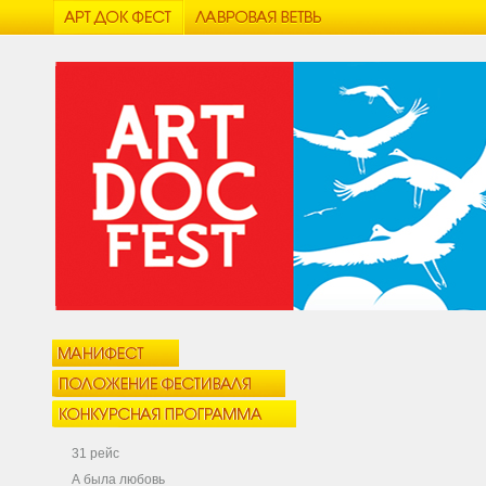
31 рейс
А была любовь