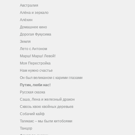
Австралия
Алёна и зеркало
Алёхин
Домашнее кино
Дорогая Фукусима
Земля
Лето с Антоном
Марш! Марш! Левой!
Моя Перестройка
Нам нужно счастье
Он был великаном с карими глазами
Путин, люби нас!
Русская сказка
Саша, Лена и железный дракон
Сквозь хвою хвойных деревьев
Собачий кайф
Тагикакc – мы были китобоями
Танцор