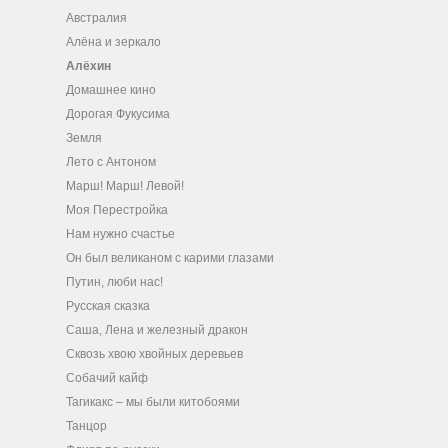
Австралия
Алёна и зеркало
Алёхин
Домашнее кино
Дорогая Фукусима
Земля
Лето с Антоном
Марш! Марш! Левой!
Моя Перестройка
Нам нужно счастье
Он был великаном с карими глазами
Путин, люби нас!
Русская сказка
Саша, Лена и железный дракон
Сквозь хвою хвойных деревьев
Собачий кайф
Тагикакc – мы были китобоями
Танцор