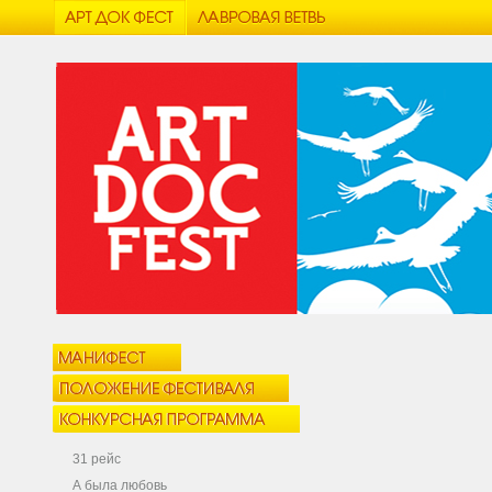
31 рейс
А была любовь