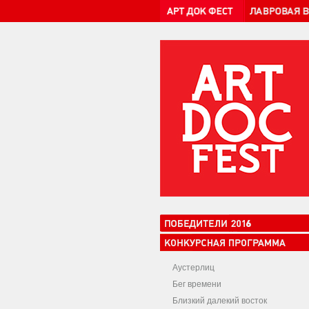
Аустерлиц
Бег времени
Близкий далекий восток