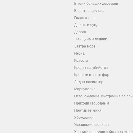
В тени больших деревьев
В центре циклона
Голая жизнь
Десять секунд
Дорога
Женщина и ледник
Завтра море
Икона
Красота
Кредит на убийство
Кролики в свете фар
Ладан-навигатор
Мариуполис
Освобождение: инструкция по пр
Приходи свободным
Против течения
Убеждения
Украинские шерифы
Хроники неслучившейся революц