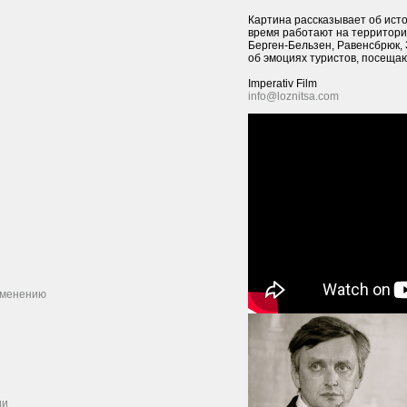
Картина рассказывает об ист
время работают на территори
Берген-Бельзен, Равенсбрюк, 
об эмоциях туристов, посещаю
Imperativ Film
info@loznitsa.com
именению
ии