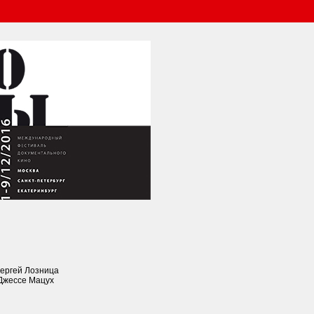
Сергей Лозница
Джессе Мацух