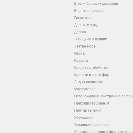
В тени больших деревьев
В центре циклона
Голая жизнь
Десять секунд
Дорога
Женщина и ледник
Завтра море
Икона
Красота
Кредит на убийство
Кролики в свете фар
Ладан-навигатор
Мариуполис
Освобождение: инструкция по пр
Приходи свободным
Против течения
Убеждения
Украинские шерифы
Хроники неслучившейся революц