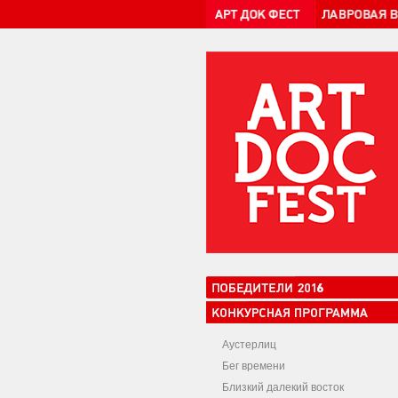
Аустерлиц
Бег времени
Близкий далекий восток