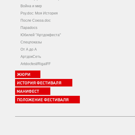
Война и мир
Psy.doc: Моя История
После Союза.doc
Параdocs
Юбилей "Артдокфеста"
Спецпоказы
От А до А
АртдокСеть
Artdocfest/RigaIFF