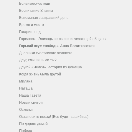
Больныесукалюди
Воспитание Ульяны
Вспоминая завтрашний день
Время и место
Гагаринленд
Гореловка. Эпизоды из жизни исчезающей общины
Горький вкус свободы. Анна Политковская
Дневники счастливого человека
Друг, слышишь ли ты?
Другой «Челси». История из Донецка
Когда жизнь была другой
Милана
Наташа
Наша Газета
Новый святой
Осколки
Остановите поезд! (Все будет зашибись)
По дороге домой
Победа