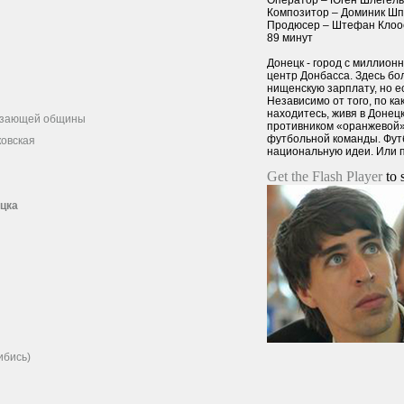
Оператор – Юген Шлегель
Композитор – Доминик Шп
Продюсер – Штефан Клоо
89 минут
Донецк - город с миллион
центр Донбасса. Здесь бо
нищенскую зарплату, но ес
Независимо от того, по к
находитесь, живя в Донец
чезающей общины
противником «оранжевой»
футбольной команды. Футб
ковская
национальную идеи. Или 
Get the Flash Player
to s
ецка
ибись)