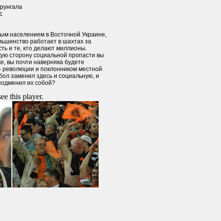
рунгала
с
ным населением в Восточной Украине,
льшинство работает в шахтах за
ть и те, кто делают миллионы.
акую сторону социальной пропасти вы
ке, вы почти наверняка будете
 революции и поклонником местной
ол заменил здесь и социальную, и
подменил их собой?
ee this player.