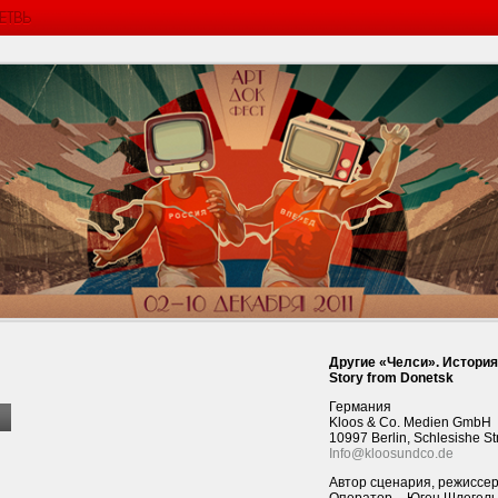
Другие «Челси». История 
Story from Donetsk
Германия
Kloos & Co. Medien GmbH
10997 Berlin, Schlesishe 
Info@kloosundco.de
Автор сценария, режиссер