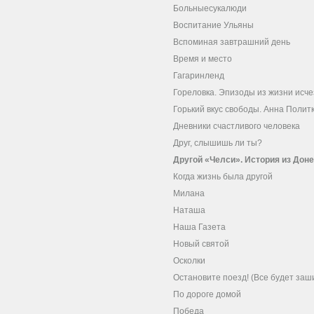
Больныесукалюди
Воспитание Ульяны
Вспоминая завтрашний день
Время и место
Гагаринленд
Гореловка. Эпизоды из жизни ис
Горький вкус свободы. Анна Полит
Дневники счастливого человека
Друг, слышишь ли ты?
Другой «Челси». История из Дон
Когда жизнь была другой
Милана
Наташа
Наша Газета
Новый святой
Осколки
Остановите поезд! (Все будет заш
По дороге домой
Победа