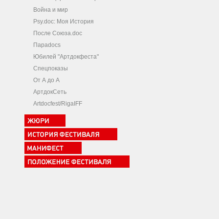
Война и мир
Psy.doc: Моя История
После Союза.doc
Параdocs
Юбилей "Артдокфеста"
Спецпоказы
От А до А
АртдокСеть
Artdocfest/RigaIFF