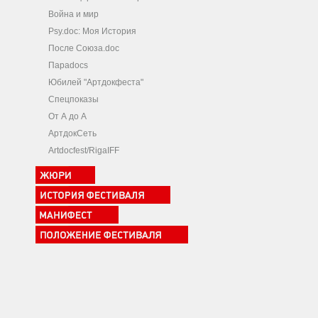
Война и мир
Psy.doc: Моя История
После Союза.doc
Параdocs
Юбилей "Артдокфеста"
Спецпоказы
От А до А
АртдокСеть
Artdocfest/RigaIFF