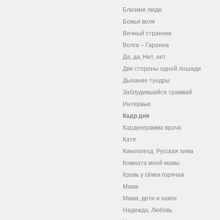
Близкие люди
Божья воля
Вечный странник
Волга – Гаронна
Да, да; Нет, нет
Две стороны одной лошади
Дыхание тундры
Заблудившийся трамвай
Интервью
Кадр дня
Кардиограмма врача
Катя
Кинопоезд. Русская зима
Комната моей мамы
Кровь у сёмги горячая
Мама
Мама, дети и закон
Надежда, Любовь