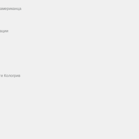
о американца
кации
те Кологрив