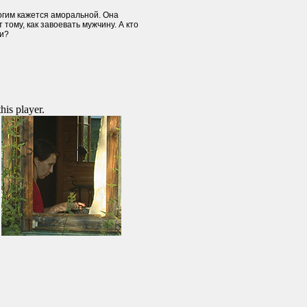
гим кажется аморальной. Она
 тому, как завоевать мужчину. А кто
ни?
this player.