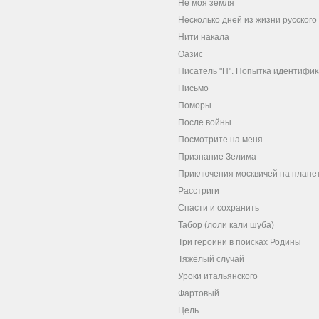
Не моя земля
Несколько дней из жизни русског
Нити накала
Оазис
Писатель "П". Попытка идентифи
Письмо
Поморы
После войны
Посмотрите на меня
Признание Зелима
Приключения москвичей на плане
Расстриги
Спасти и сохранить
Табор (лоли кали шуба)
Три героини в поисках Родины
Тяжёлый случай
Уроки итальянского
Фартовый
Цель