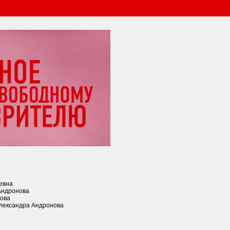
евна
Андронова
нова
Александра Андронова