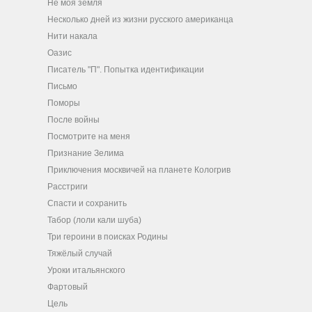
Не моя земля
Несколько дней из жизни русского американца
Нити накала
Оазис
Писатель "П". Попытка идентификации
Письмо
Поморы
После войны
Посмотрите на меня
Признание Зелима
Приключения москвичей на планете Кологрив
Расстриги
Спасти и сохранить
Табор (лоли кали шуба)
Три героини в поисках Родины
Тяжёлый случай
Уроки итальянского
Фартовый
Цель