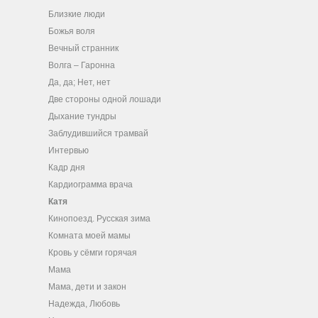
Близкие люди
Божья воля
Вечный странник
Волга – Гаронна
Да, да; Нет, нет
Две стороны одной лошади
Дыхание тундры
Заблудившийся трамвай
Интервью
Кадр дня
Кардиограмма врача
Катя
Кинопоезд. Русская зима
Комната моей мамы
Кровь у сёмги горячая
Мама
Мама, дети и закон
Надежда, Любовь