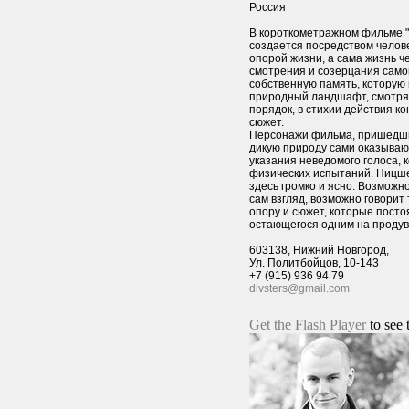
Россия
В короткометражном фильме "
создается посредством челове
опорой жизни, а сама жизнь ч
смотрения и созерцания самог
собственную память, которую 
природный ландшафт, смотрящ
порядок, в стихии действия ко
сюжет.
Персонажи фильма, пришедши
дикую природу сами оказываю
указания неведомого голоса, 
физических испытаний. Ницшев
здесь громко и ясно. Возможно
сам взгляд, возможно говорит 
опору и сюжет, которые посто
остающегося одним на продув
603138, Нижний Новгород,
Ул. Политбойцов, 10-143
+7 (915) 936 94 79
divsters@gmail.com
Get the Flash Player
to see 