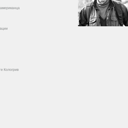
о американца
кации
те Кологрив