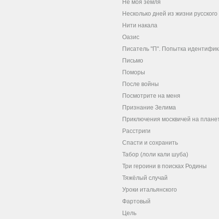
Не моя земля
Несколько дней из жизни русског
Нити накала
Оазис
Писатель "П". Попытка идентифи
Письмо
Поморы
После войны
Посмотрите на меня
Признание Зелима
Приключения москвичей на плане
Расстриги
Спасти и сохранить
Табор (лоли кали шуба)
Три героини в поисках Родины
Тяжёлый случай
Уроки итальянского
Фартовый
Цель