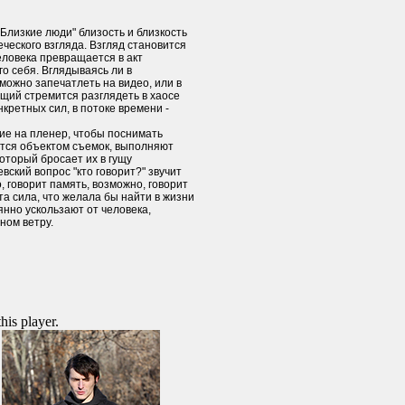
Близкие люди" близость и близкость
ческого взгляда. Взгляд становится
еловека превращается в акт
о себя. Вглядываясь ли в
можно запечатлеть на видео, или в
ий стремится разглядеть в хаосе
нкретных сил, в потоке времени -
е на пленер, чтобы поснимать
тся объектом съемок, выполняют
который бросает их в гущу
ский вопрос "кто говорит?" звучит
, говорит память, возможно, говорит
та сила, что желала бы найти в жизни
янно ускользают от человека,
ном ветру.
this player.