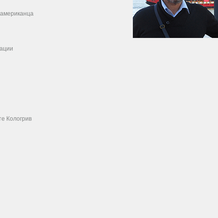
о американца
кации
те Кологрив