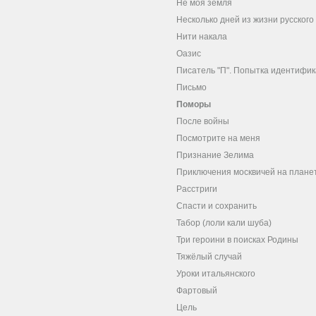
Не моя земля
Несколько дней из жизни русског
Нити накала
Оазис
Писатель "П". Попытка идентифи
Письмо
Поморы
После войны
Посмотрите на меня
Признание Зелима
Приключения москвичей на плане
Расстриги
Спасти и сохранить
Табор (лоли кали шуба)
Три героини в поисках Родины
Тяжёлый случай
Уроки итальянского
Фартовый
Цель