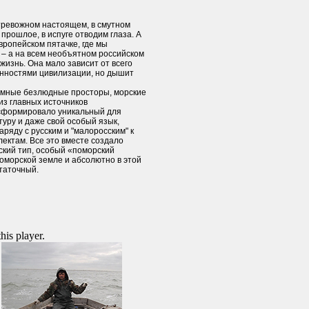
 тревожном настоящем, в смутном
прошлое, в испуге отводим глаза. А
европейском пятачке, где мы
 – а на всем необъятном российском
жизнь. Она мало зависит от всего
ценностями цивилизации, но дышит
омные безлюдные просторы, морские
из главных источников
 сформировало уникальный для
туру и даже свой особый язык,
ряду с русским и "малоросским" к
ектам. Все это вместе создало
кий тип, особый «поморский
оморской земле и абсолютно в этой
таточный.
this player.