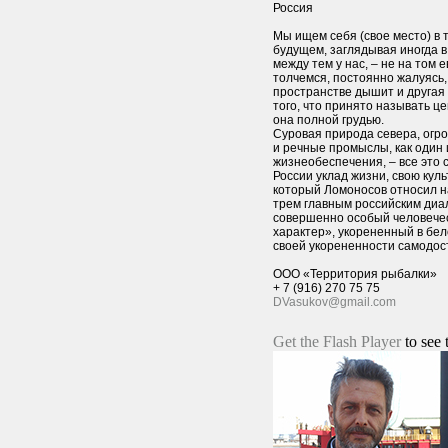
Россия
Мы ищем себя (свое место) в
будущем, заглядывая иногда в 
между тем у нас, – не на том 
толчемся, постоянно жалуясь,
пространстве дышит и другая 
того, что принято называть 
она полной грудью.
Суровая природа севера, огр
и речные промыслы, как один 
жизнеобеспечения, – все это
России уклад жизни, свою куль
который Ломоносов относил на
трем главным российским диал
совершенно особый человечес
характер», укорененный в бел
своей укорененности самодос
ООО «Территория рыбалки»
+ 7 (916) 270 75 75
DVasukov@gmail.com
Get the Flash Player
to see 