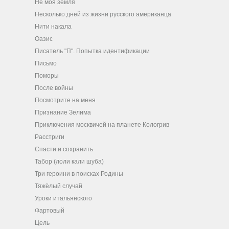
Не моя земля
Несколько дней из жизни русского американца
Нити накала
Оазис
Писатель "П". Попытка идентификации
Письмо
Поморы
После войны
Посмотрите на меня
Признание Зелима
Приключения москвичей на планете Кологрив
Расстриги
Спасти и сохранить
Табор (лоли кали шуба)
Три героини в поисках Родины
Тяжёлый случай
Уроки итальянского
Фартовый
Цель