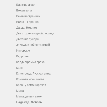
Близкие люди
Божья воля
Вечный странник
Волга – Гаронна
Да, да; Нет, нет
Две стороны одной лошади
Дыхание тундры
Заблудившийся трамвай
Интервью
Кадр дня
Кардиограмма врача
Катя
Кинопоезд. Русская зима
Комната моей мамы
Кровь у сёмги горячая
Мама
Мама, дети и закон
Надежда, Любовь