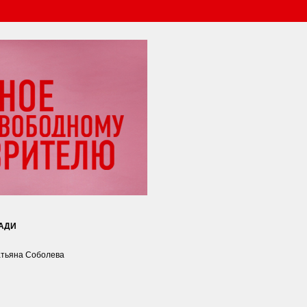
АДИ
атьяна Соболева