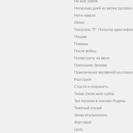
Не моя земля
Несколько дней из жизни русског
Нити накала
Оазис
Писатель "П". Попытка идентифи
Письмо
Поморы
После войны
Посмотрите на меня
Признание Зелима
Приключения москвичей на плане
Расстриги
Спасти и сохранить
Табор (лоли кали шуба)
Три героини в поисках Родины
Тяжёлый случай
Уроки итальянского
Фартовый
Цель