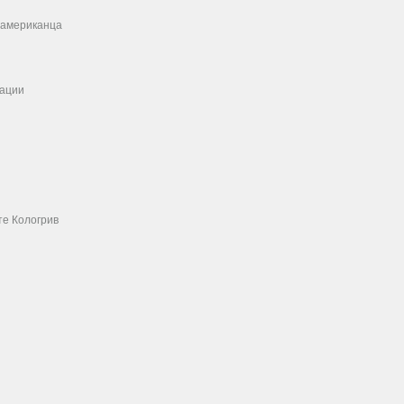
о американца
кации
те Кологрив