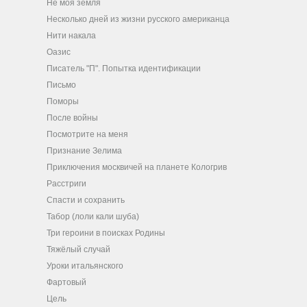
Не моя земля
Несколько дней из жизни русского американца
Нити накала
Оазис
Писатель "П". Попытка идентификации
Письмо
Поморы
После войны
Посмотрите на меня
Признание Зелима
Приключения москвичей на планете Кологрив
Расстриги
Спасти и сохранить
Табор (лоли кали шуба)
Три героини в поисках Родины
Тяжёлый случай
Уроки итальянского
Фартовый
Цель