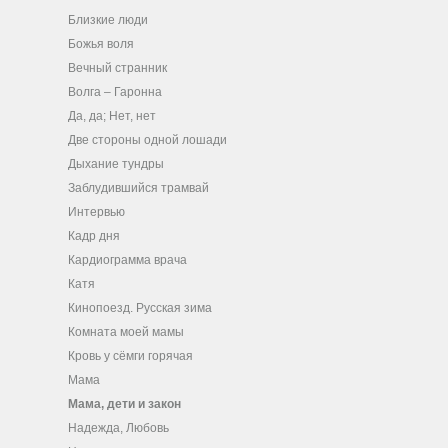
Близкие люди
Божья воля
Вечный странник
Волга – Гаронна
Да, да; Нет, нет
Две стороны одной лошади
Дыхание тундры
Заблудившийся трамвай
Интервью
Кадр дня
Кардиограмма врача
Катя
Кинопоезд. Русская зима
Комната моей мамы
Кровь у сёмги горячая
Мама
Мама, дети и закон
Надежда, Любовь