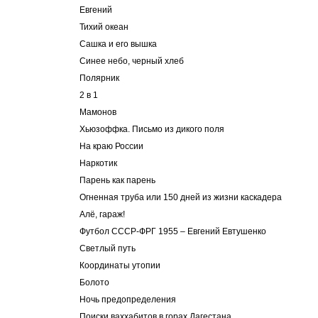
Евгений
Тихий океан
Cашка и его вышка
Синее небо, черный хлеб
Полярник
2 в 1
Мамонов
Хьюзоффка. Письмо из дикого поля
На краю России
Наркотик
Парень как парень
Огненная труба или 150 дней из жизни каскадера
Алё, гараж!
Футбол СССР-ФРГ 1955 – Евгений Евтушенко
Светлый путь
Координаты утопии
Болото
Ночь предопределения
Поиски ваххабитов в горах Дагестана