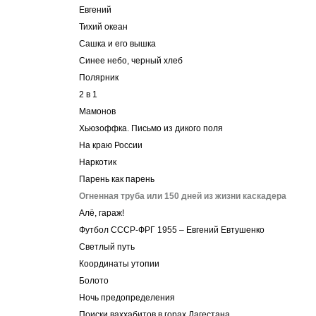
Евгений
Тихий океан
Cашка и его вышка
Синее небо, черный хлеб
Полярник
2 в 1
Мамонов
Хьюзоффка. Письмо из дикого поля
На краю России
Наркотик
Парень как парень
Огненная труба или 150 дней из жизни каскадера
Алё, гараж!
Футбол СССР-ФРГ 1955 – Евгений Евтушенко
Светлый путь
Координаты утопии
Болото
Ночь предопределения
Поиски ваххабитов в горах Дагестана