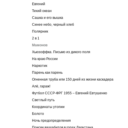
Евгений
Тихий океан
Cашка и его вышка
Синее небо, черный хлеб
Полярник
2 в 1
Мамонов
Хьюзоффка. Письмо из дикого поля
На краю России
Наркотик
Парень как парень
Огненная труба или 150 дней из жизни каскадера
Алё, гараж!
Футбол СССР-ФРГ 1955 – Евгений Евтушенко
Светлый путь
Координаты утопии
Болото
Ночь предопределения
Поиски ваххабитов в горах Дагестана