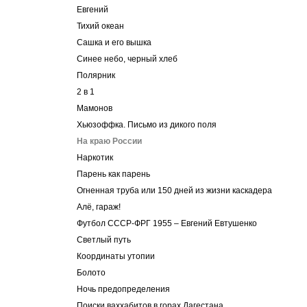
Евгений
Тихий океан
Cашка и его вышка
Синее небо, черный хлеб
Полярник
2 в 1
Мамонов
Хьюзоффка. Письмо из дикого поля
На краю России
Наркотик
Парень как парень
Огненная труба или 150 дней из жизни каскадера
Алё, гараж!
Футбол СССР-ФРГ 1955 – Евгений Евтушенко
Светлый путь
Координаты утопии
Болото
Ночь предопределения
Поиски ваххабитов в горах Дагестана