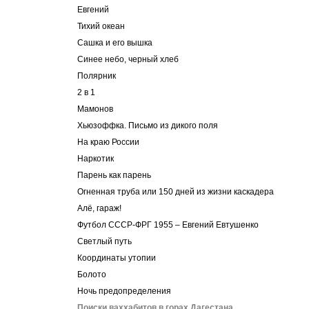
Евгений
Тихий океан
Cашка и его вышка
Синее небо, черный хлеб
Полярник
2 в 1
Мамонов
Хьюзоффка. Письмо из дикого поля
На краю России
Наркотик
Парень как парень
Огненная труба или 150 дней из жизни каскадера
Алё, гараж!
Футбол СССР-ФРГ 1955 – Евгений Евтушенко
Светлый путь
Координаты утопии
Болото
Ночь предопределения
Поиски ваххабитов в горах Дагестана